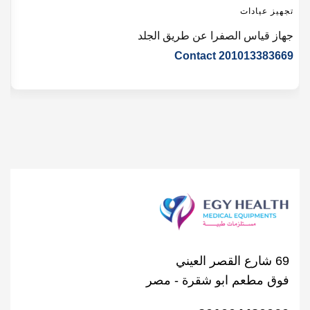
تجهيز عيادات
ت
جهاز قياس الصفرا عن طريق الجلد
ق
Contact 201013383669
5
69 شارع القصر العيني
فوق مطعم ابو شقرة - مصر