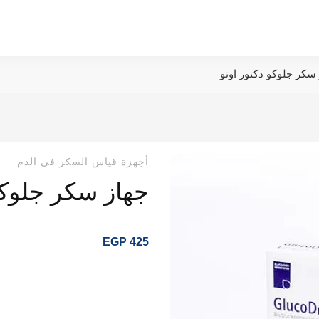
سكر جلوكو دكتور اوتو
أجهزة قياس السكر في الدم
جهاز سكر جلوكو
EGP
425