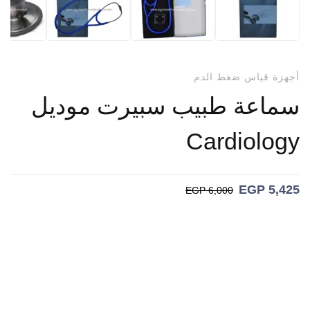
أجهزة قياس ضغط الدم
سماعة طبيب سبيرت موديل
Cardiology
EGP
5,425
EGP
6,000