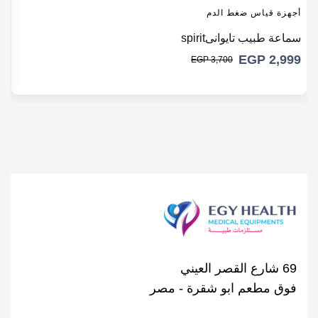
أجهزة قياس ضغط الدم
أ
سماعة طبيب تايوانىspirit
ك
EGP
2,999
0
EGP
3,700
69 شارع القصر العيني
فوق مطعم ابو شقرة - مصر