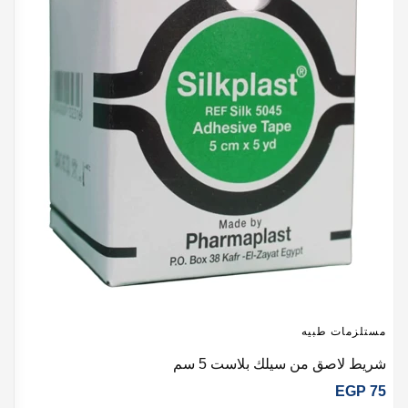
مستلزمات طبيه
م
شريط لاصق من سيلك بلاست 5 سم
د
5
EGP
75