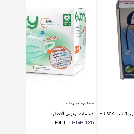
مستلزمات وقايه
Pul
كمامات ايفونى الاصليه
EGP
125
EGP
150