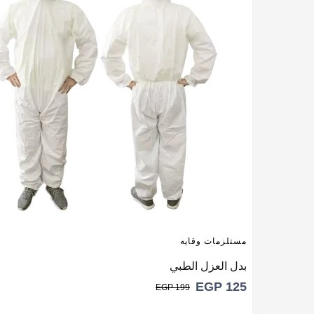
مستلزمات وقايه
بدل العزل الطبي
EGP
125
EGP
199