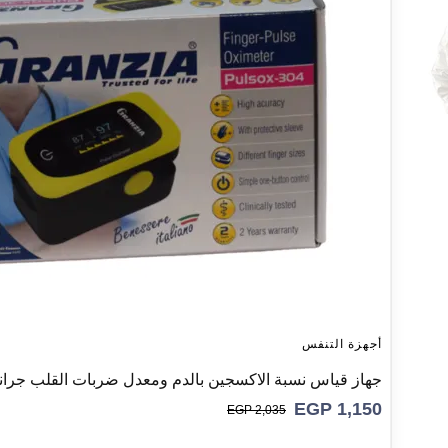
أجهزة التنفس
جهاز قياس نسبة الاكسجين بالدم ومعدل ضربات القلب جرانزيا sox – 304
EGP
1,150
EGP
2,035