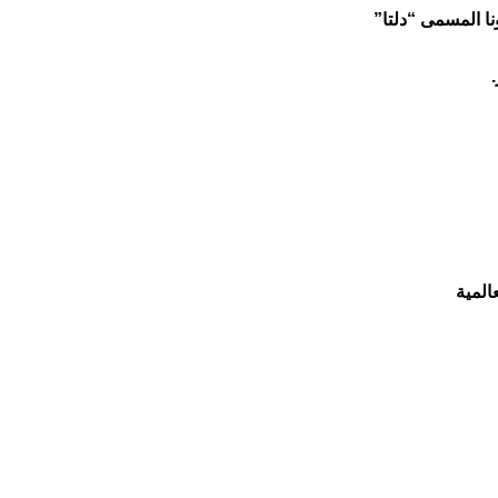
ا المسمى “دلتا”
المية