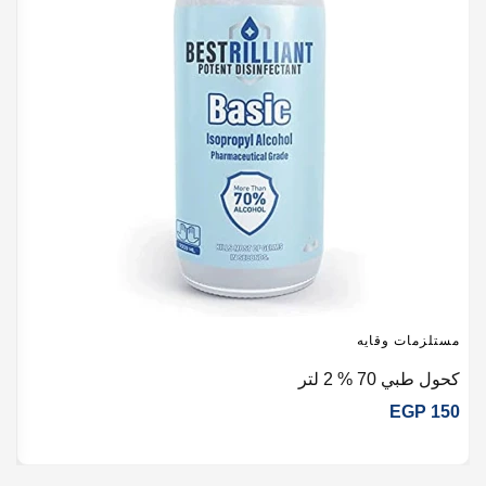
مستلزمات وقايه
م
كحول طبي 70 % 2 لتر
eld
5
EGP
150