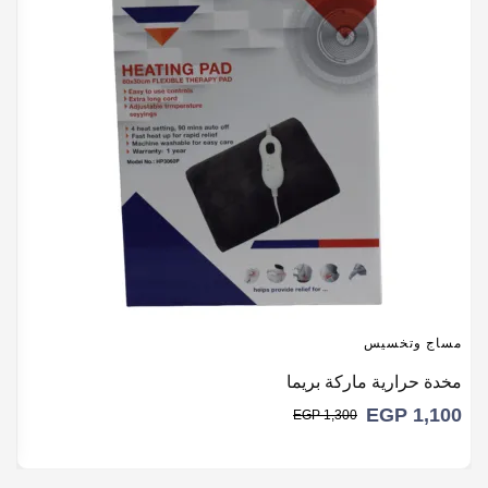
م
مساج وتخسيس
م
مخدة حرارية ماركة بريما
9
EGP
1,100
EGP
1,300