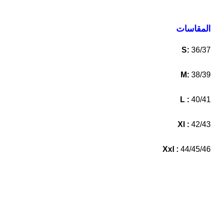
المقاسات
S:
36/37
M:
38/39
L :
40/41
Xl :
42/43
Xxl :
44/45/46