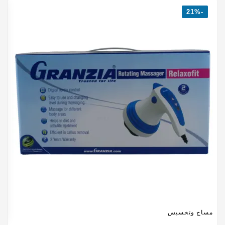
-21%
ا
و
9
مساج وتخسيس