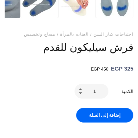
احتياجات كبار السن
/
العنايه بالمرأة
/
مساج وتخسيس
فرش سيليكون للقدم
EGP
325
EGP
450
الكمية
إضافة إلى السلة