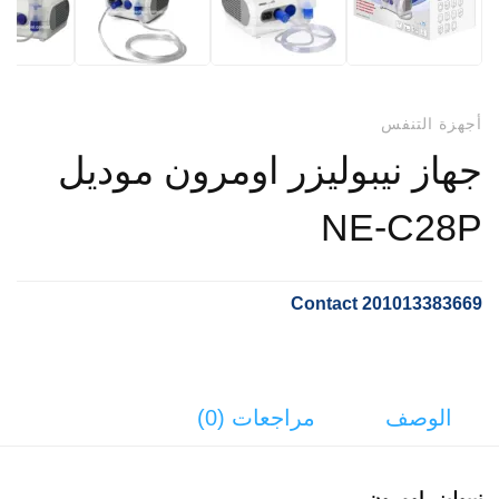
أجهزة التنفس
جهاز نيبوليزر اومرون موديل
NE-C28P
Contact 201013383669
الوصف
مراجعات (0)
نيبوليزر اومرون