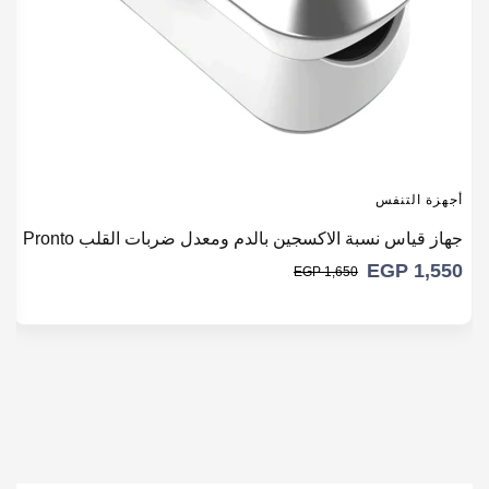
أجهزة التنفس
أ
جهاز قياس نسبة الاكسجين بالدم ومعدل ضربات القلب Pronto
ج
EGP
1,550
0
EGP
1,650