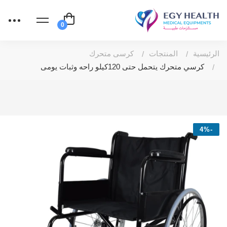
الرئيسية
المنتجات
كرسى متحرك
كرسي متحرك يتحمل حتى 120كيلو راحه وثبات يومى
-4%