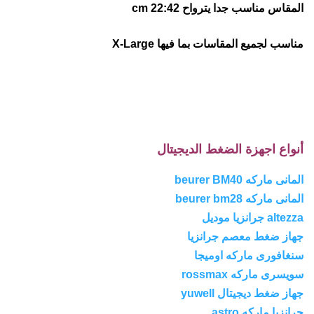
المقاس مناسب جدا يترواح 22:42 cm
مناسب لجميع المقاسات بما فيها X-Large
أنواع اجهزة الضغط الديجيتال
المانى ماركه beurer BM40
المانى ماركه beurer bm28
altezza جرانزيا موديل
جهاز ضغط معصم جرانزيا
سنغافورى ماركه اوميجا
سويسرى ماركه rossmax
جهاز ضغط ديجيتال yuwell
جرانزيا ماركه astro