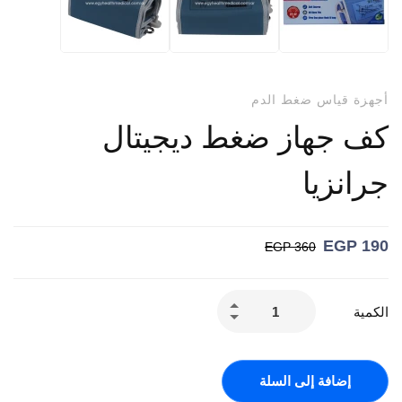
أجهزة قياس ضغط الدم
كف جهاز ضغط ديجيتال
جرانزيا
EGP
190
EGP
360
الكمية
إضافة إلى السلة