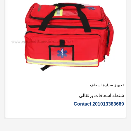
تجهيز سيارة اسعاف
ت
شنطه اسعافات برتقالى
ح
Contact 201013383669
0