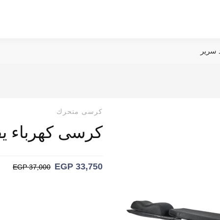
 سرير
كرسى متحرك
كرسى كهرباء ي
EGP
33,750
EGP
37,000