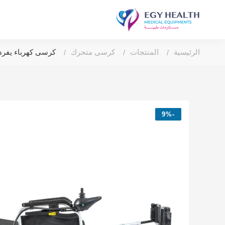
الرئيسية
المنتجات
كرسى متحرك
كرسى كهرباء يفرد
-9%