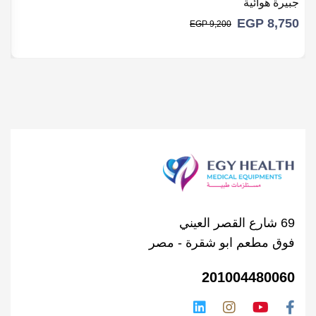
جبيرة هوائية
ج
EGP
8,750
0
EGP
9,200
69 شارع القصر العيني
فوق مطعم ابو شقرة - مصر
201004480060