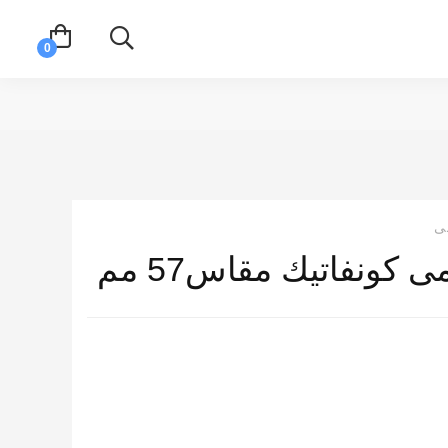
ى
كونفاتيك مقاس57 مم