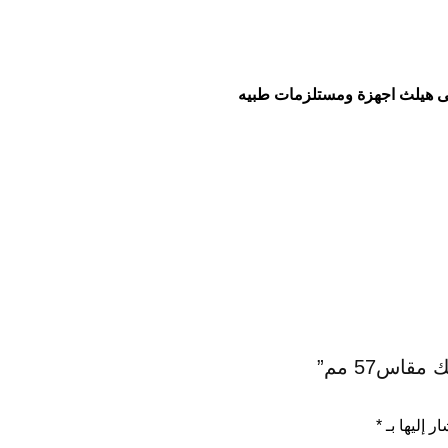
اس57 مم”
ر إليها بـ
*