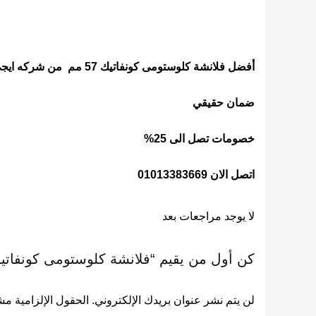
أفضل فلانشة كلوستومى كونفاتيك 57 مم من شركه ايجى هيلث اجهزة ومستلزمات طبيه
ضمان حقيقي
خصومات تصل الى 25%
اتصل الان 01013383669
لا يوجد مراجعات بعد
كن أول من يقيم “فلانشة كلوستومى كونفاتيك مق
لن يتم نشر عنوان بريدك الإلكتروني.
الحقول الإلزامية مشا