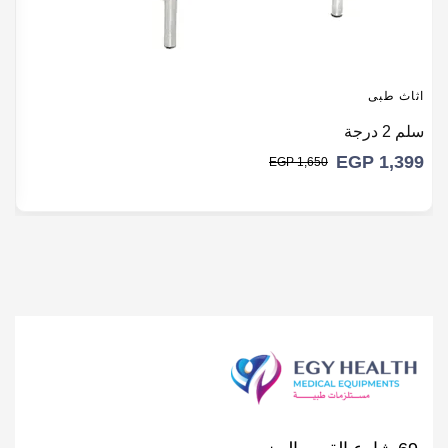
ا
اثاث طبى
بر
سلم 2 درجة
9
EGP
1,399
EGP
1,650