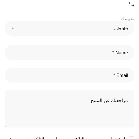
بـ
*
تقييمك :