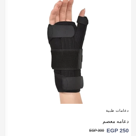
دعامات طبية
د
دعامه معصم
ح
5
EGP
250
EGP
300