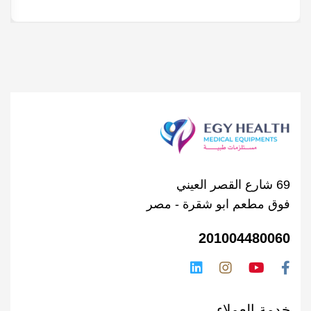
69 شارع القصر العيني
فوق مطعم ابو شقرة - مصر
201004480060
خدمة العملاء