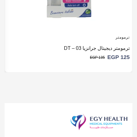
ترمومتر
ت
ترمومتر ديجيتال جرانزيا DT – 03
ت
0
EGP
125
EGP
135