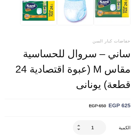
حفاضات كبار السن
ساني – سروال للحساسية
مقاس M ​​(عبوة اقتصادية 24
قطعة) يونانى
EGP
625
EGP
650
الكمية