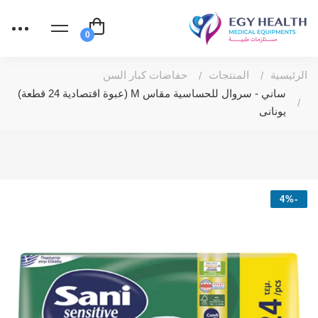
الرئيسية
المنتجات
حفاضات كبار السن
ساني - سروال للحساسية مقاس M ​​(عبوة اقتصادية 24 قطعة)
يونانى
-4%