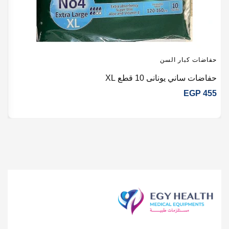
حفاضات كبار السن
ح
حفاضات ساني يونانى 10 قطع XL
ح
9
EGP
455