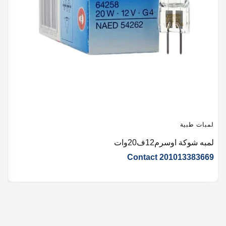
لمبات طبية
ل
لمبه شوكة اوسرم12ف20وات
لمبه 
9
Contact 201013383669