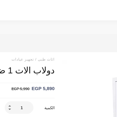
اثاث طبى
/
تجهيز عيادات
دولاب الات 1 ضلفة
EGP
5,890
EGP
5,990
الكمية