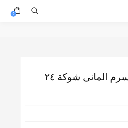
لمبة عمليات اوسرم المانى شوكة ٢٤