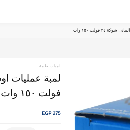
ة ٢٤ فولت ١٥٠ وات
لمبات طبية
فولت ١٥٠ وات
EGP
275