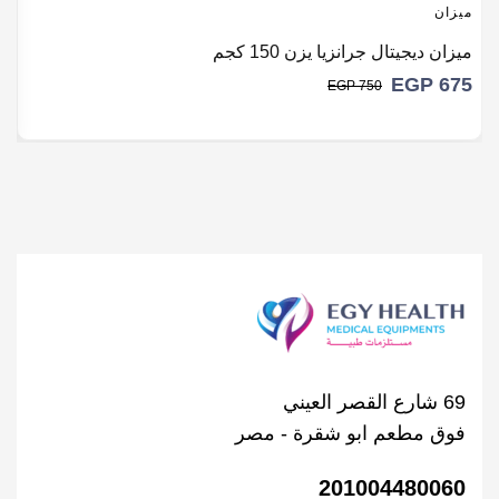
ميزان
م
ميزان ديجيتال جرانزيا يزن 150 كجم
مي
0
EGP
675
EGP
750
69 شارع القصر العيني
فوق مطعم ابو شقرة - مصر
201004480060