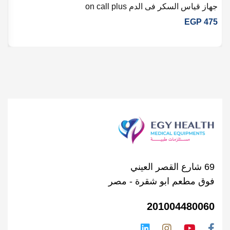
جهاز قياس السكر فى الدم on call plus
جها
5
EGP
475
69 شارع القصر العيني
فوق مطعم ابو شقرة - مصر
201004480060